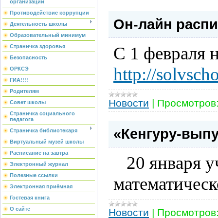
организации
Противодействие коррупции
Он-лайн распи
Деятельность школы
Образовательный минимум
С 1 февраля 
Страничка здоровья
Безопасность
http://solvsch
ОРКСЭ
ГИА!!!!
Родителям
Новости
|
Просмотров
Совет школы
Страничка социального
педагога
«Кенгуру-вып
Страничка библиотекаря
Виртуальный музей школы
Расписание на завтра
20 января
у
Электронный журнал
Полезные ссылки
математическ
Электронная приёмная
Гостевая книга
О сайте
Новости
|
Просмотров