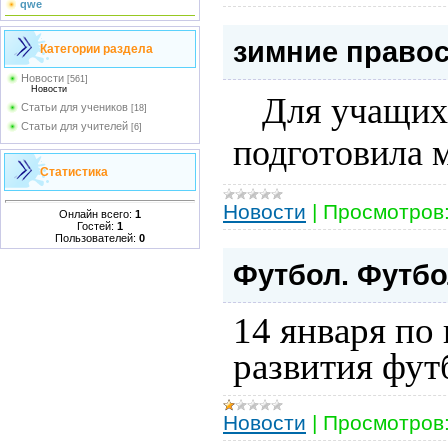
qwe
зимние право
Категории раздела
Новости
[561]
Новости
Для учащих
Статьи для учеников
[18]
Статьи для учителей
[6]
подготовила 
Статистика
Новости
|
Просмотров
Онлайн всего:
1
Гостей:
1
Пользователей:
0
Футбол. Футбо
14 января по
развития футб
Новости
|
Просмотров