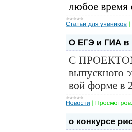
любое время 
Статьи для учеников
|
О ЕГЭ и ГИА в 
С ПРО­ЕКТОМ ра
вы­пуск­но­го э
вой фор­ме в 
Новости
|
Просмотров
о конкурсе ри