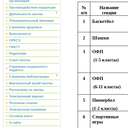
организации
№
Название
Противодействие коррупции
п/п
секции
Деятельность школы
1
Баскетбол
Образовательный минимум
Страничка здоровья
Безопасность
2
Шашки
ОРКСЭ
ГИА!!!!
3
ОФП
Родителям
(1-5 классы)
Совет школы
Страничка социального
педагога
Страничка библиотекаря
4
ОФП
Виртуальный музей школы
(6-11 классы)
Расписание на завтра
Электронный журнал
5
Пионербол
Полезные ссылки
(1-2 классы)
Электронная приёмная
6
Спортивные
Гостевая книга
игры
О сайте