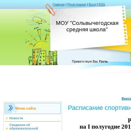
Главная
|
Регистрация
|
Вход
|
RSS
МОУ "Сольвычегодская
средняя школа"
Приветствую Вас
Гость
Верс
Расписание спортив
Меню сайта
Новости
Расписание
Сведения об
на
I
полугодие 2013
образовательной