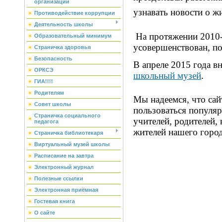
организации
узнавать новости о 
Противодействие коррупции
Деятельность школы
На протяжении 2010-
Образовательный минимум
усовершенствован, п
Страничка здоровья
Безопасность
В апреле 2015 года в
ОРКСЭ
школьный музей
.
ГИА!!!!
Родителям
Мы надеемся, что сай
Совет школы
пользоваться популя
Страничка социального
учителей, родителей,
педагога
жителей нашего город
Страничка библиотекаря
Виртуальный музей школы
Расписание на завтра
Электронный журнал
Полезные ссылки
Электронная приёмная
Гостевая книга
О сайте