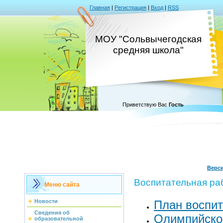
Главная
|
Регистрация
|
Вход
|
RSS
МОУ "Сольвычегодская
средняя школа"
Приветствую Вас
Гость
Верс
Воспитательная ра
Меню сайта
План воспи
Новости
Сведения об
Олимпийско
образовательной