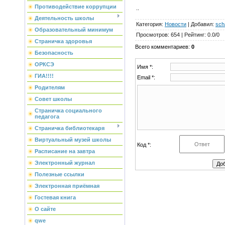
Противодействие коррупции
..
Деятельность школы
Категория
:
Новости
|
Добавил
:
sch
Образовательный минимум
Просмотров
:
654
|
Рейтинг
:
0.0
/
0
Страничка здоровья
Всего комментариев
:
0
Безопасность
ОРКСЭ
Имя *:
ГИА!!!!
Email *:
Родителям
Совет школы
Страничка социального
педагога
Страничка библиотекаря
Виртуальный музей школы
Код *:
Расписание на завтра
Электронный журнал
Полезные ссылки
Электронная приёмная
Гостевая книга
О сайте
qwe