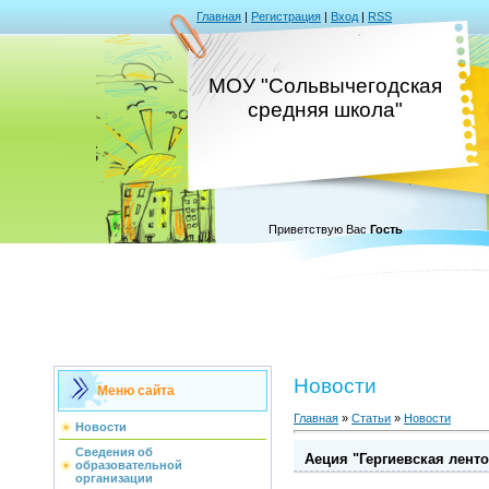
Главная
|
Регистрация
|
Вход
|
RSS
МОУ "Сольвычегодская
средняя школа"
Приветствую Вас
Гость
Новости
Меню сайта
Главная
»
Статьи
»
Новости
Новости
Сведения об
Аеция "Гергиевская ленто
образовательной
организации