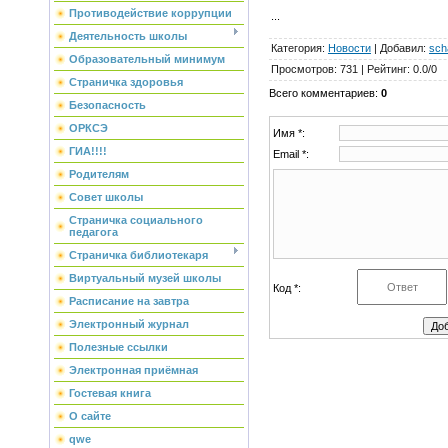
Противодействие коррупции
...
Деятельность школы
Категория
:
Новости
|
Добавил
:
sch
Образовательный минимум
Просмотров
:
731
|
Рейтинг
:
0.0
/
0
Страничка здоровья
Всего комментариев
:
0
Безопасность
ОРКСЭ
Имя *:
ГИА!!!!
Email *:
Родителям
Совет школы
Страничка социального
педагога
Страничка библиотекаря
Виртуальный музей школы
Код *:
Расписание на завтра
Электронный журнал
Полезные ссылки
Электронная приёмная
Гостевая книга
О сайте
qwe