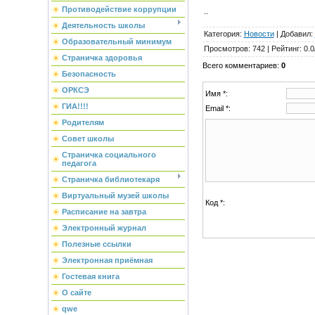
Противодействие коррупции
..
Деятельность школы
Категория
:
Новости
|
Добавил
:
Образовательный минимум
Просмотров
:
742
|
Рейтинг
:
0.0
Страничка здоровья
Всего комментариев
:
0
Безопасность
ОРКСЭ
Имя *:
ГИА!!!!
Email *:
Родителям
Совет школы
Страничка социального
педагога
Страничка библиотекаря
Виртуальный музей школы
Код *:
Расписание на завтра
Электронный журнал
Полезные ссылки
Электронная приёмная
Гостевая книга
О сайте
qwe