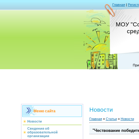
Главная
|
Регист
МОУ "Со
сре
При
Новости
Меню сайта
Главная
»
Статьи
»
Новости
Новости
Сведения об
"Чествование победите
образовательной
организации