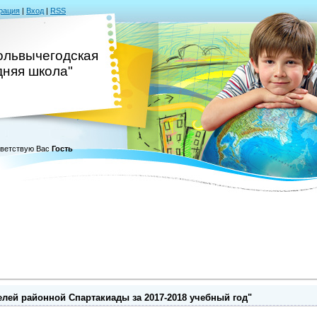
рация
|
Вход
|
RSS
львычегодская
дняя школа"
ветствую Вас
Гость
лей районной Спартакиады за 2017-2018 учебный год"