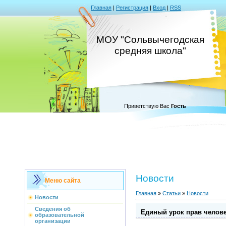
Главная
|
Регистрация
|
Вход
|
RSS
МОУ "Сольвычегодская
средняя школа"
Приветствую Вас
Гость
Новости
Меню сайта
Главная
»
Статьи
»
Новости
Новости
Сведения об
Единый урок прав челов
образовательной
организации