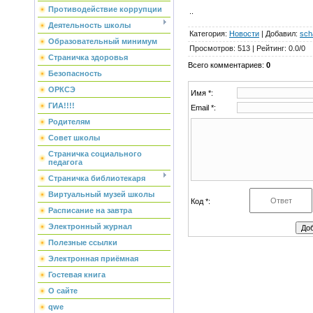
Противодействие коррупции
..
Деятельность школы
Категория
:
Новости
|
Добавил
:
sch
Образовательный минимум
Просмотров
:
513
|
Рейтинг
:
0.0
/
0
Страничка здоровья
Всего комментариев
:
0
Безопасность
ОРКСЭ
Имя *:
ГИА!!!!
Email *:
Родителям
Совет школы
Страничка социального
педагога
Страничка библиотекаря
Виртуальный музей школы
Код *:
Расписание на завтра
Электронный журнал
Полезные ссылки
Электронная приёмная
Гостевая книга
О сайте
qwe