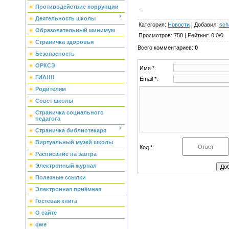
Противодействие коррупции
..
Деятельность школы
Категория
:
Новости
|
Добавил
:
sch
Образовательный минимум
Просмотров
:
758
|
Рейтинг
:
0.0
/
0
Страничка здоровья
Всего комментариев
:
0
Безопасность
ОРКСЭ
Имя *:
ГИА!!!!
Email *:
Родителям
Совет школы
Страничка социального
педагога
Страничка библиотекаря
Виртуальный музей школы
Код *:
Расписание на завтра
Электронный журнал
Полезные ссылки
Электронная приёмная
Гостевая книга
О сайте
qwe