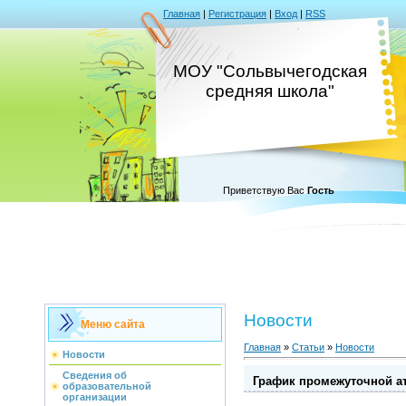
Главная
|
Регистрация
|
Вход
|
RSS
МОУ "Сольвычегодская
средняя школа"
Приветствую Вас
Гость
Новости
Меню сайта
Главная
»
Статьи
»
Новости
Новости
Сведения об
График промежуточной ат
образовательной
организации