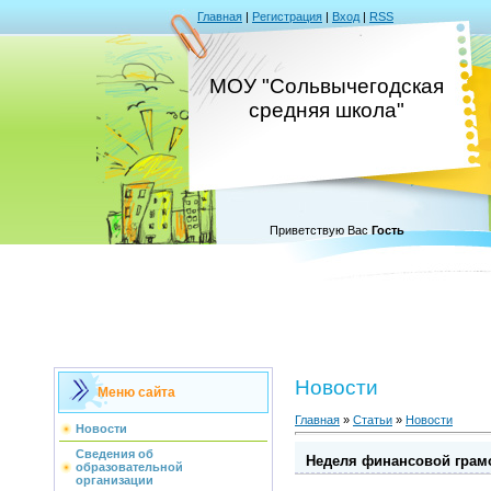
Главная
|
Регистрация
|
Вход
|
RSS
МОУ "Сольвычегодская
средняя школа"
Приветствую Вас
Гость
Новости
Меню сайта
Главная
»
Статьи
»
Новости
Новости
Сведения об
Неделя финансовой грам
образовательной
организации