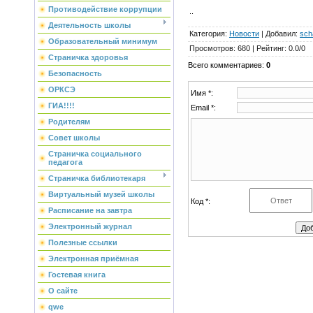
Противодействие коррупции
..
Деятельность школы
Категория
:
Новости
|
Добавил
:
sch
Образовательный минимум
Просмотров
:
680
|
Рейтинг
:
0.0
/
0
Страничка здоровья
Всего комментариев
:
0
Безопасность
ОРКСЭ
Имя *:
ГИА!!!!
Email *:
Родителям
Совет школы
Страничка социального
педагога
Страничка библиотекаря
Виртуальный музей школы
Код *:
Расписание на завтра
Электронный журнал
Полезные ссылки
Электронная приёмная
Гостевая книга
О сайте
qwe