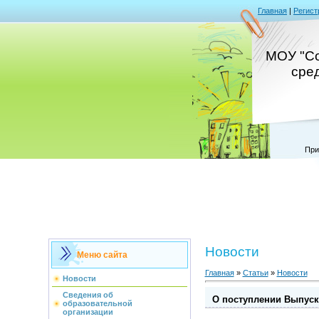
Главная
|
Регист
МОУ "Со
сре
При
Новости
Меню сайта
Главная
»
Статьи
»
Новости
Новости
Сведения об
О поступлении Выпуск
образовательной
организации