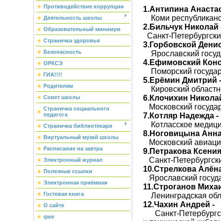
Противодействие коррупции
1.Антипина Анастас
Коми республиканс
Деятельность школы
2.Бильчук Николай 
Образовательный минимум
Санкт-Петербургски
Страничка здоровья
3.Горбовской Денис
Безопасность
Ярославский госуда
4.Ефимовский Конс
ОРКСЭ
Поморский госуда
ГИА!!!!
5.Ерёмин Дмитрий 
Родителям
Кировский областн
6.Клочихин Николай
Совет школы
Московский госуда
Страничка социального
7.Котляр Надежда -
педагога
Котласское медиц
Страничка библиотекаря
8.Ноговицына Анна
Виртуальный музей школы
Московский авиаци
Расписание на завтра
9.Петракова Ксения
Санкт-Петербургск
Электронный журнал
10.Стрелкова Алёна
Полезные ссылки
Ярославский госуд
Электронная приёмная
11.Строганов Михаи
Гостевая книга
Ленинградская обл
12.Чахин Андрей -
О сайте
Санкт-Петербургс
qwe