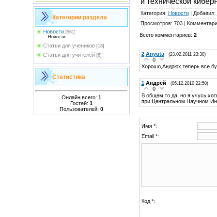
и технической кибер
Категория
:
Новости
|
Добавил
:
Категории раздела
Просмотров
:
703
|
Комментар
Новости
[561]
Всего комментариев
:
2
Новости
Статьи для учеников
[18]
2
Anyuta
(23.02.2011 23:30)
Статьи для учителей
[6]
0
Хорошо,Андрюх,теперь все буд
Статистика
1
Андрей
(05.12.2010 22:50)
0
В общем то да, но я учусь хот
Онлайн всего:
1
при Центральном Научном Инс
Гостей:
1
Пользователей:
0
Имя *:
Email *:
Код *: