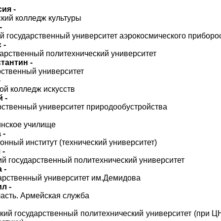
ия -
кий колледж культуры
-
й государственный университет аэрокосмического приборо
 -
рственный политехнический университет
тантин -
рственный университет
-
ой колледж искусств
 -
рственный университет природообустройства
инское училище
 -
онный институт (технический университет)
 -
ий государственный политехнический университет
 -
арственный университет им.Демидова
л -
асть. Армейская служба
кий государственный политехнический университет (при 