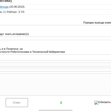
нетики)
Anyuta
(20.08.2010)
ии
:
2
|
Рейтинг
:
3.7
/
3
Порядок вывода комм
ут знать,исправим))))
ь и в Политехе, но
титуте Робототехники и Технической Кибернетики