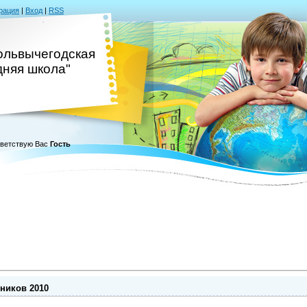
рация
|
Вход
|
RSS
львычегодская
дняя школа"
ветствую Вас
Гость
ников 2010