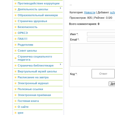
Противодействие коррупции
...
Деятельность школы
Категория
:
Новости
|
Добавил
:
sch
Образовательный минимум
Просмотров
:
805
|
Рейтинг
:
0.0
/
0
Страничка здоровья
Всего комментариев
:
0
Безопасность
ОРКСЭ
Имя *:
ГИА!!!!
Email *:
Родителям
Совет школы
Страничка социального
педагога
Страничка библиотекаря
Виртуальный музей школы
Код *:
Расписание на завтра
Электронный журнал
Полезные ссылки
Электронная приёмная
Гостевая книга
О сайте
qwe