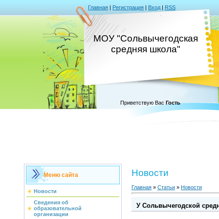
Главная
|
Регистрация
|
Вход
|
RSS
МОУ "Сольвычегодская
средняя школа"
Приветствую Вас
Гость
Новости
Меню сайта
Главная
»
Статьи
»
Новости
Новости
Сведения об
У Сольвычегодской сред
образовательной
организации