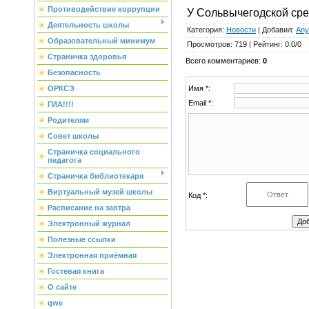
Противодействие коррупции
У Сольвычегодской сре
Деятельность школы
Категория
:
Новости
|
Добавил
:
Any
Образовательный минимум
Просмотров
:
719
|
Рейтинг
:
0.0
/
0
Страничка здоровья
Всего комментариев
:
0
Безопасность
Имя *:
ОРКСЭ
Email *:
ГИА!!!!
Родителям
Совет школы
Страничка социального
педагога
Страничка библиотекаря
Виртуальный музей школы
Код *:
Расписание на завтра
Электронный журнал
Полезные ссылки
Электронная приёмная
Гостевая книга
О сайте
qwe