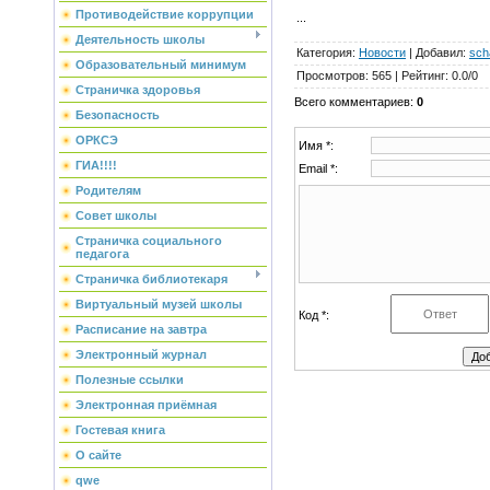
Противодействие коррупции
...
Деятельность школы
Категория
:
Новости
|
Добавил
:
sch
Образовательный минимум
Просмотров
:
565
|
Рейтинг
:
0.0
/
0
Страничка здоровья
Всего комментариев
:
0
Безопасность
ОРКСЭ
Имя *:
ГИА!!!!
Email *:
Родителям
Совет школы
Страничка социального
педагога
Страничка библиотекаря
Виртуальный музей школы
Код *:
Расписание на завтра
Электронный журнал
Полезные ссылки
Электронная приёмная
Гостевая книга
О сайте
qwe