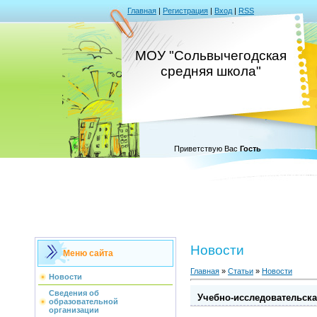
Главная
|
Регистрация
|
Вход
|
RSS
МОУ "Сольвычегодская
средняя школа"
Приветствую Вас
Гость
Новости
Меню сайта
Главная
»
Статьи
»
Новости
Новости
Сведения об
Учебно-исследовательск
образовательной
организации